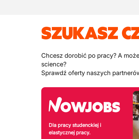
SZUKASZ C
Chcesz dorobić po pracy? A może c
science?
Sprawdź oferty naszych partneró
Dla pracy studenckiej i
elastycznej pracy.