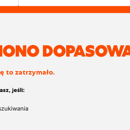
ZIONO DOPASOWA
ię to zatrzymało.
sz, jeśli:
szukiwania