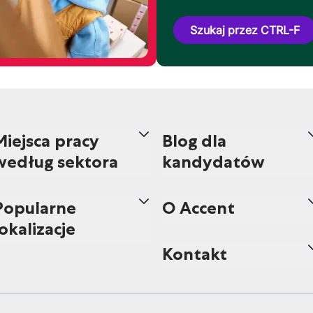
Szukaj przez CTRL-F
Miejsca pracy
Blog dla
według sektora
kandydatów
Popularne
O Accent
lokalizacje
Kontakt