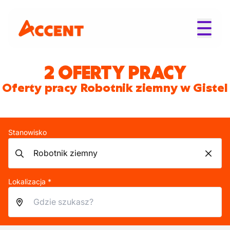
2 OFERTY PRACY
Oferty pracy Robotnik ziemny w Gistel
Stanowisko
Lokalizacja *