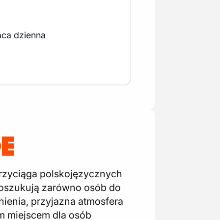
aca dzienna
E
przyciąga polskojęzycznych
 poszukują zarówno osób do
dnienia, przyjazna atmosfera
m miejscem dla osób