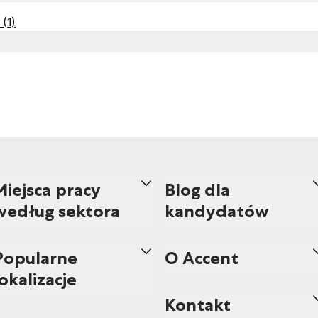
(
1
)
Miejsca pracy
Blog dla
według sektora
kandydatów
Popularne
O Accent
lokalizacje
Kontakt