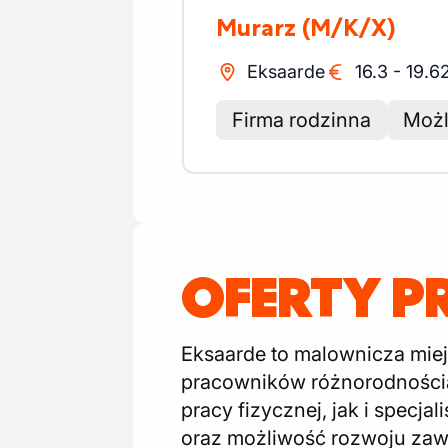
Murarz
(M/K/X)
Eksaarde
16.3
-
19.6
Firma rodzinna
Możl
OFERTY P
Eksaarde to malownicza miej
pracowników różnorodnością 
pracy fizycznej, jak i specj
oraz możliwość rozwoju zaw