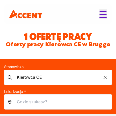
1 OFERTĘ PRACY
Oferty pracy Kierowca CE w Brugge
Stanowisko
Lokalizacja *