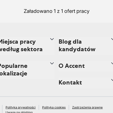
Załadowano 1 z 1 ofert pracy
Miejsca pracy
Blog dla
według sektora
kandydatów
Popularne
O Accent
lokalizacje
Kontakt
Polityka prywatności
Polityka cookies
Zastrzeżenia prawne
Uwaga na phishing