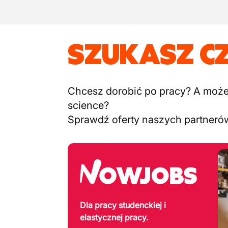
SZUKASZ C
Chcesz dorobić po pracy? A może c
science?
Sprawdź oferty naszych partneró
Dla pracy studenckiej i
elastycznej pracy.