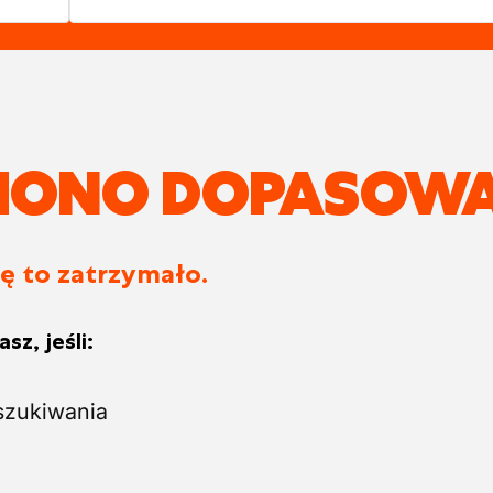
ZIONO DOPASOWA
ię to zatrzymało.
sz, jeśli:
szukiwania