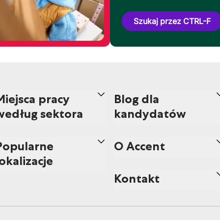
Szukaj przez CTRL-F
Miejsca pracy
Blog dla
według sektora
kandydatów
Popularne
O Accent
lokalizacje
Kontakt