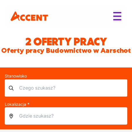
2 OFERTY PRACY
Oferty pracy Budownictwo w Aarschot
Stanowisko
Lokalizacja *