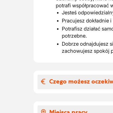
potrafi współpracować w
Jesteś odpowiedzialny
Pracujesz dokładnie i
Potrafisz działać samo
potrzebne.
Dobrze odnajdujesz si
zachowujesz spokój p
Czego możesz oczeki
Wynagrodzenia i
Oto, czego mogą się Pa
Miejsca pracy