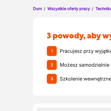
Dom
/
Wszystkie oferty pracy
/
Technika
3 powody, aby wy
Pracujesz przy wyjątk
1
Możesz samodzielnie 
2
Szkolenie wewnętrzne,
3