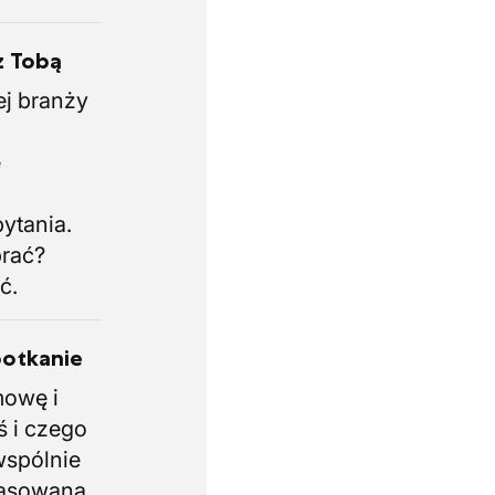
z Tobą
ej branży
.
e
i
ytania.
brać?
ć.
potkanie
mowę i
ś i czego
wspólnie
pasowaną