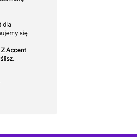
 dla
mujemy się
 Z Accent
ślisz.
.