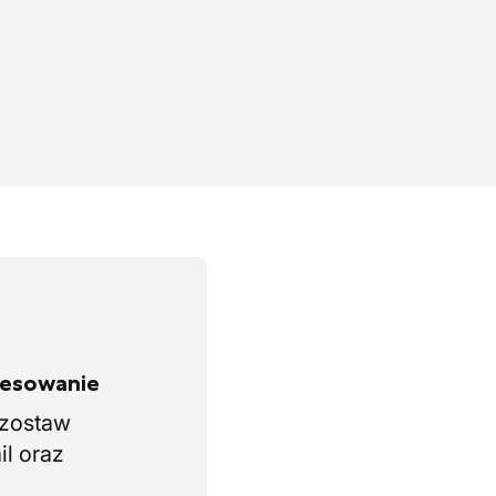
eresowanie
i zostaw
il oraz