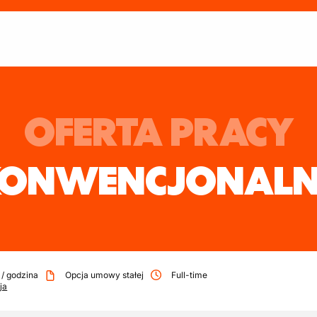
OFERTA PRACY
KONWENCJONAL
/
godzina
Opcja umowy stałej
Full-time
ja