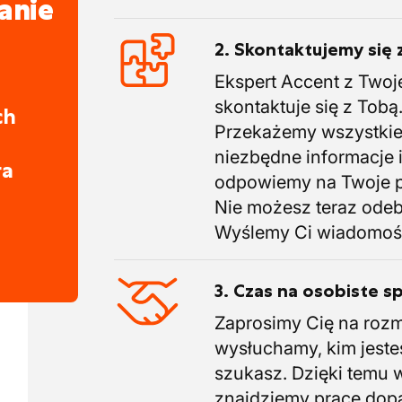
anie
2. Skontaktujemy się 
Ekspert Accent z Twoj
skontaktuje się z Tobą
ch
Przekażemy wszystki
niezbędne informacje 
ra
odpowiemy na Twoje p
Nie możesz teraz ode
Wyślemy Ci wiadomoś
3. Czas na osobiste s
Zaprosimy Cię na roz
wysłuchamy, kim jeste
szukasz. Dzięki temu 
znajdziemy pracę do