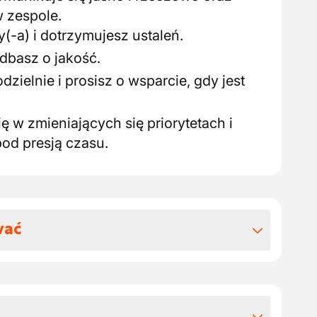
 zespole.
(-a) i dotrzymujesz ustaleń.
 dbasz o jakość.
dzielnie i prosisz o wsparcie, gdy jest
ę w zmieniających się priorytetach i
od presją czasu.
wać
 benefitów pozapłacowych
ństwo spodziewać: