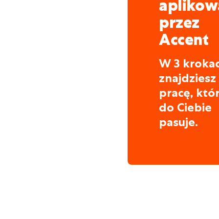
aplikow
przez
Accent
W 3 kroka
znajdziesz
pracę, któ
do Ciebie
pasuje.