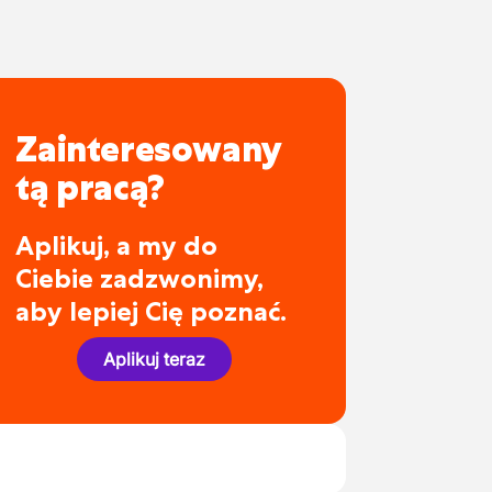
Zainteresowany
tą pracą?
Aplikuj, a my do
Ciebie zadzwonimy,
aby lepiej Cię poznać.
Aplikuj teraz