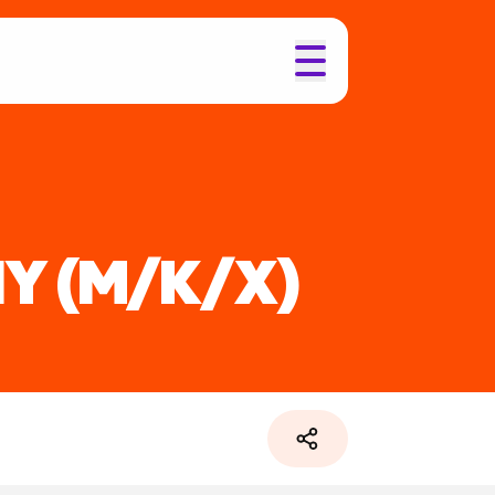
NY
(M/K/X)