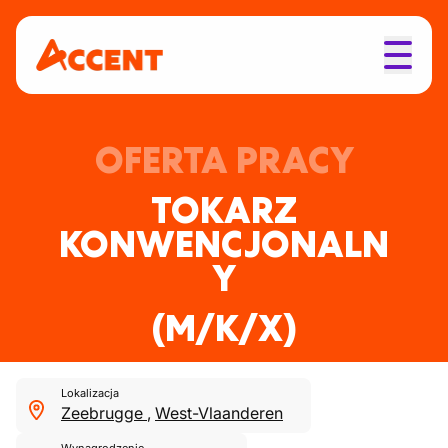
OFERTA PRACY
TOKARZ
KONWENCJONALN
Y
(M/K/X)
Lokalizacja
Zeebrugge
,
West-Vlaanderen