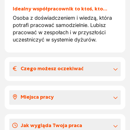
Idealny współpracownik to ktoś, kto…
Osoba z doświadczeniem i wiedzą, która
potrafi pracować samodzielnie. Lubisz
pracować w zespołach i w przyszłości
uczestniczyć w systemie dyżurów.
Czego możesz oczekiwać
Wynagrodzenia i benefitów
pozapłacowych
Miejsca pracy
Otrzymujesz stałą umowę w
międzynarodowej firmie rodzinnej w
Trafisz do działu technicznego
sektorze piekarniczym
międzynarodowego gracza na rynku
Otrzymujesz dobre wynagrodzenie z
Jak wygląda Twoja praca
piekarniczym.
dodatkowymi dopłatami za pracę w