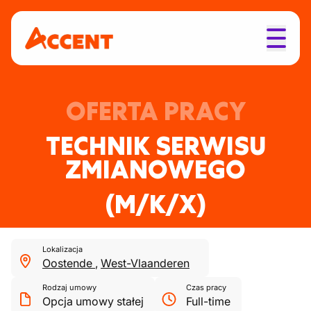
OFERTA PRACY
TECHNIK SERWISU
ZMIANOWEGO
(M/K/X)
Lokalizacja
Oostende
,
West-Vlaanderen
Rodzaj umowy
Czas pracy
Opcja umowy stałej
Full-time