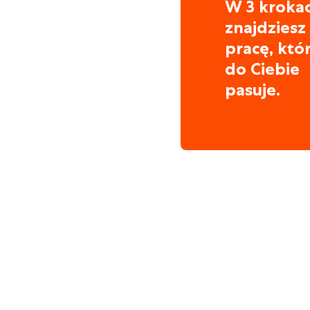
W 3 kroka
znajdziesz
pracę, któ
do Ciebie
pasuje.