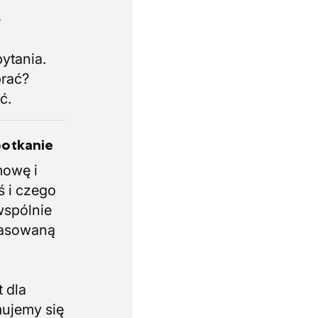
e
i
ytania.
brać?
ć.
potkanie
mowę i
ś i czego
wspólnie
pasowaną
 dla
mujemy się