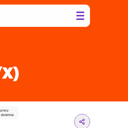
/X)
 pracy
 dzienna