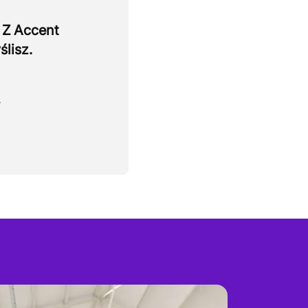
 Z Accent
ślisz.
.