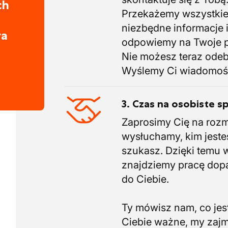
ch
Przekażemy wszystki
niezbędne informacje 
ra
odpowiemy na Twoje p
Nie możesz teraz ode
Wyślemy Ci wiadomoś
3. Czas na osobiste s
Zaprosimy Cię na roz
wysłuchamy, kim jeste
szukasz. Dzięki temu 
znajdziemy pracę do
do Ciebie.
Ty mówisz nam, co jest
Ciebie ważne, my zaj