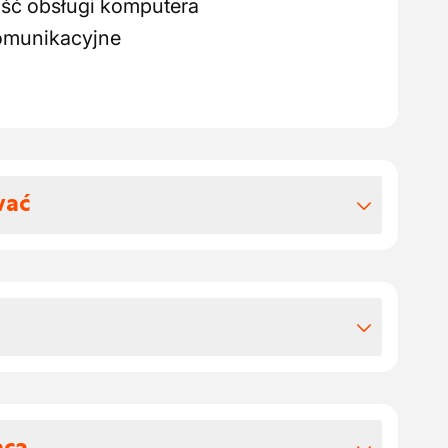
ć obsługi komputera
omunikacyjne
wać
 benefitów pozapłacowych
bonami żywnościowymi o wartości 8 euro
ane w razie potrzeby
12:00 / 13:00 - 17:00)
 magazynie części, gdzie duch zespołu
tegracyjne
jszy. Wraz ze swoim przełożonym i
 karta paliwowa
agazynu odpowiadasz za sprawny
aca