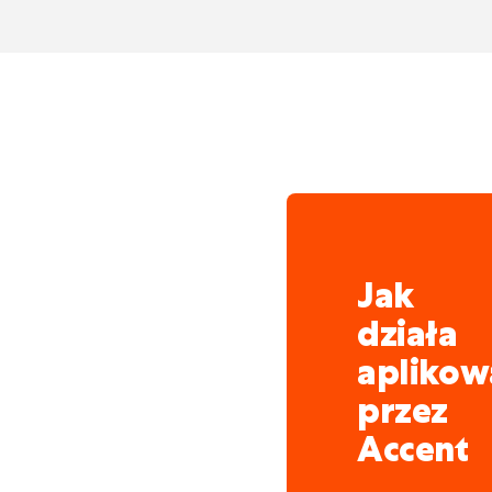
Jak
działa
aplikow
przez
Accent