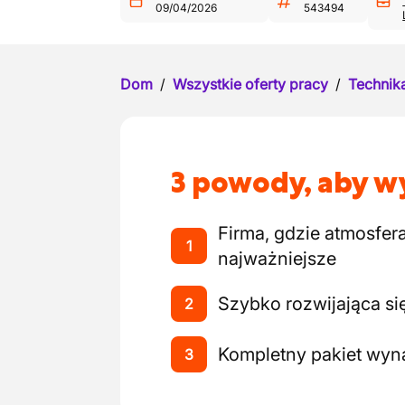
09/04/2026
543494
Dom
/
Wszystkie oferty pracy
/
Technika
3 powody, aby wy
Firma, gdzie atmosfer
1
najważniejsze
Szybko rozwijająca się
2
Kompletny pakiet wy
3