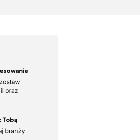
eresowanie
i zostaw
il oraz
z Tobą
ej branży
.