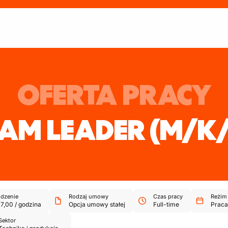
OFERTA PRACY
AM LEADER
(M/K
dzenie
Rodzaj umowy
Czas pracy
Reżim
17,00
/
godzina
Opcja umowy stałej
Full-time
Praca
Sektor