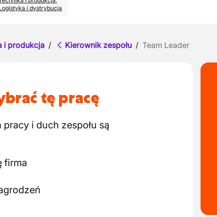
Technika i produkcja
,
Logistyka i dystrybucja
 i produkcja
/
Kierownik zespołu
/
Team Leader
brać tę pracę
a pracy i duch zespołu są
 firma
nagrodzeń