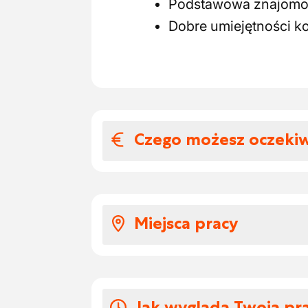
Podstawowa znajomoś
Dobre umiejętności k
Czego możesz oczeki
Wynagrodzenia i
atrakcyjna pensja z 
Miejsca pracy
szkolenia są zapewni
Godziny pracy (8:00 - 
Znajdziesz się w naszym
Regularne wyjazdy in
naprawdę jest najważnie
samochód służbowy +
współpracownikami z m
Jak wygląda Twoja pr