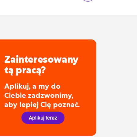
Zainteresowany
tą pracą?
Aplikuj, a my do
Ciebie zadzwonimy,
aby lepiej Cię poznać.
Aplikuj teraz