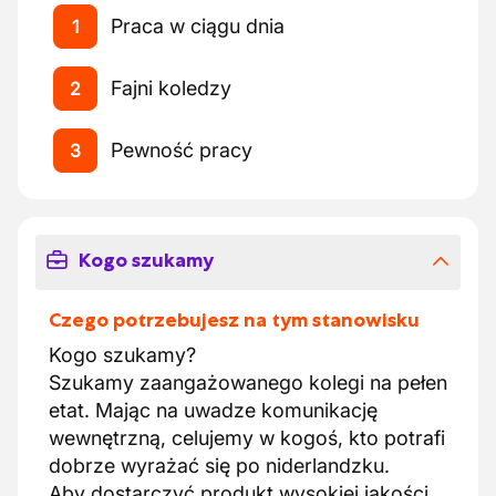
Praca w ciągu dnia
1
Fajni koledzy
2
Pewność pracy
3
Kogo szukamy
Czego potrzebujesz na tym stanowisku
Kogo szukamy?
Szukamy zaangażowanego kolegi na pełen
etat. Mając na uwadze komunikację
wewnętrzną, celujemy w kogoś, kto potrafi
dobrze wyrażać się po niderlandzku.
Aby dostarczyć produkt wysokiej jakości,