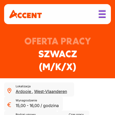
OFERTA PRACY
SZWACZ
(M/K/X)
Lokalizacja
Ardooie
,
West-Vlaanderen
Wynagrodzenie
15,00
-
16,00
/
godzina
Rodzaj umowy
Czas pracy