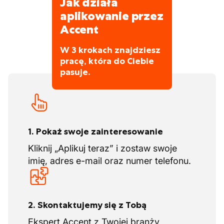
Jak działa
szybkiego przetwarzania i dostarczania
wszystkich zamówień.
aplikowanie przez
Dla działu w ARDOOIE szukamy jeszcze
Accent
dodatkowego wsparcia.
W 3 krokach znajdziesz
Ich filary?
pracę, która do Ciebie
Idealna proporcja ceny, jakości,
pasuje.
funkcjonalności
Rozwiązania dla każdego stylu, każdego
budżetu
Rozległa sieć oddanych profesjonalistów
wnętrzarskich
1. Pokaż swoje zainteresowanie
Doskonała obsługa posprzedażowa
Kliknij „Aplikuj teraz” i zostaw swoje
imię, adres e-mail oraz numer telefonu.
2. Skontaktujemy się z Tobą
Ekspert Accent z Twojej branży