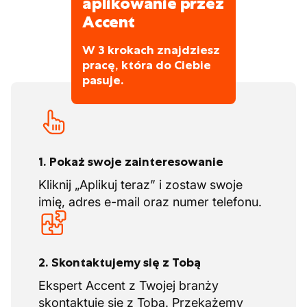
aplikowanie przez
ciebie szkolenie, a twój VCA będzie
podwykonawców) i zapewniamy
Accent
ważny od razu przez 10 lat
bezpieczeństwo zatrudnienia, szkolenia w
W 3 krokach znajdziesz
miejscu pracy i uczciwe wynagrodzenie. Na
pracę, która do Ciebie
pierwszym miejscu stawiamy jakość, ale
pasuje.
także dobrą atmosferę pracy i dumę z
końcowego rezultatu.
1. Pokaż swoje zainteresowanie
Kliknij „Aplikuj teraz” i zostaw swoje
imię, adres e-mail oraz numer telefonu.
2. Skontaktujemy się z Tobą
Ekspert Accent z Twojej branży
skontaktuje się z Tobą. Przekażemy