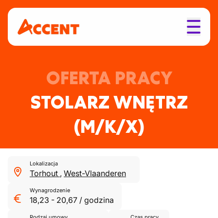
OFERTA PRACY
STOLARZ WNĘTRZ
(M/K/X)
Lokalizacja
Torhout
,
West-Vlaanderen
Wynagrodzenie
18,23
-
20,67
/
godzina
Rodzaj umowy
Czas pracy