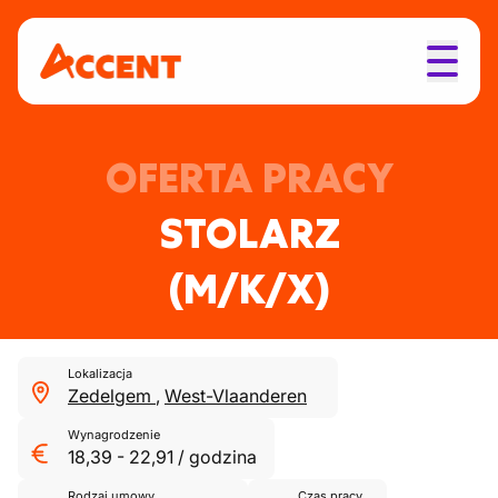
OFERTA PRACY
STOLARZ
(M/K/X)
Lokalizacja
Zedelgem
,
West-Vlaanderen
Wynagrodzenie
18,39
-
22,91
/
godzina
Rodzaj umowy
Czas pracy