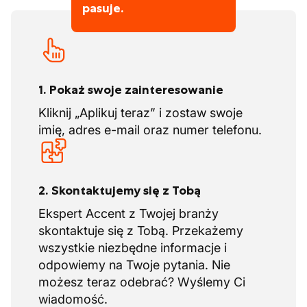
pasuje.
D24 (restauracja zabytków) oraz w różnych
podkategoriach.
1. Pokaż swoje zainteresowanie
Kliknij „Aplikuj teraz” i zostaw swoje
imię, adres e-mail oraz numer telefonu.
2. Skontaktujemy się z Tobą
Ekspert Accent z Twojej branży
skontaktuje się z Tobą. Przekażemy
wszystkie niezbędne informacje i
odpowiemy na Twoje pytania. Nie
możesz teraz odebrać? Wyślemy Ci
wiadomość.