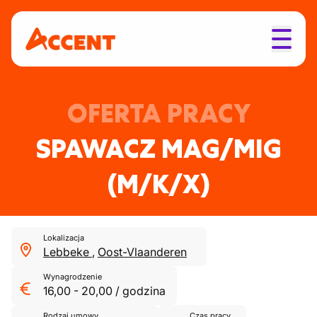
OFERTA PRACY
SPAWACZ MAG/MIG
(M/K/X)
Lokalizacja
Lebbeke
,
Oost-Vlaanderen
Wynagrodzenie
16,00
-
20,00
/
godzina
Rodzaj umowy
Czas pracy