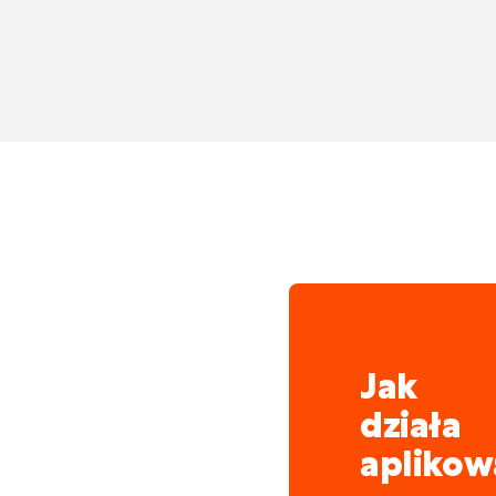
Na potrzeby tej oferty 
zewnątrz przy naziemnyc
wodociągów po oświetle
Jak
działa
aplikow