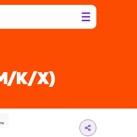
M/K/X)
nna