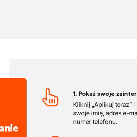
pracy każdego dnia będziesz pracować na
h i podziemnych instalacjach: od
nie publiczne.
1. Pokaż swoje zaint
Kliknij „Aplikuj teraz” 
swoje imię, adres e-ma
numer telefonu.
anie