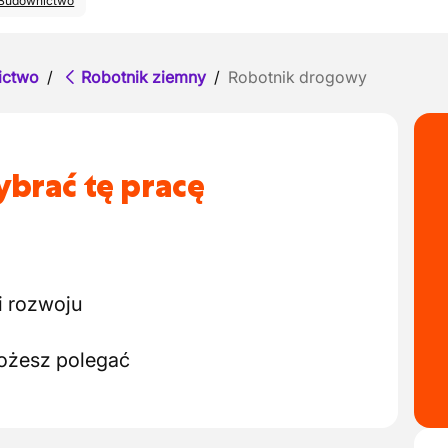
Budownictwo
ictwo
/
Robotnik ziemny
/
Robotnik drogowy
brać tę pracę
i rozwoju
możesz polegać