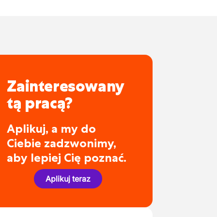
Zainteresowany
tą pracą?
Aplikuj, a my do
Ciebie zadzwonimy,
aby lepiej Cię poznać.
Aplikuj teraz