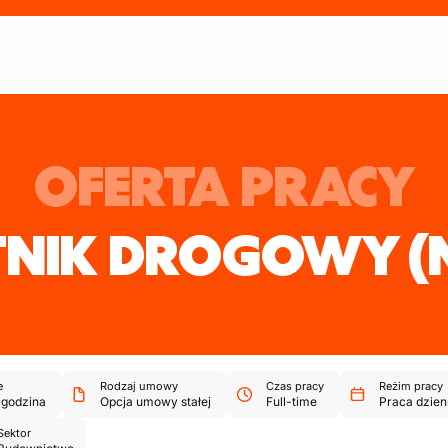
OFERTA PRACY
TNIK DROGOWY
(
e
Rodzaj umowy
Czas pracy
Reżim pracy
godzina
Opcja umowy stałej
Full-time
Praca dzie
Sektor