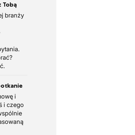
z Tobą
ej branży
.
e
i
ytania.
brać?
ć.
potkanie
mowę i
ś i czego
wspólnie
pasowaną