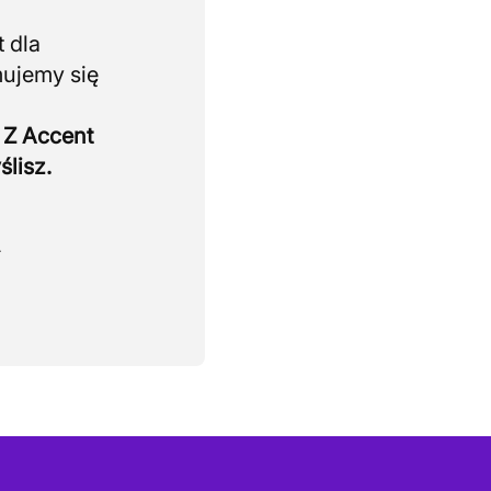
 dla
mujemy się
 Z Accent
ślisz.
.