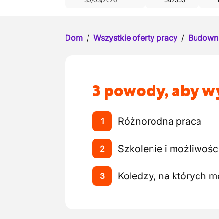
30/03/2026
542353
Dom
/
Wszystkie oferty pracy
/
Budown
3 powody, aby wy
Różnorodna praca
1
Szkolenie i możliwośc
2
Koledzy, na których 
3