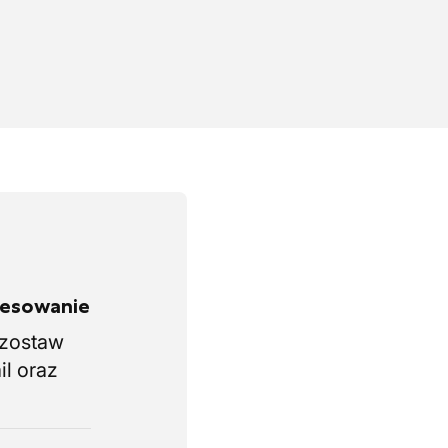
eresowanie
i zostaw
il oraz