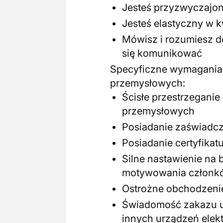
Jesteś przyzwyczajon
Jesteś elastyczny w k
Mówisz i rozumiesz do
się komunikować
Specyficzne wymagania 
przemysłowych:
Ścisłe przestrzegani
przemysłowych
Posiadanie zaświadcz
Posiadanie certyfika
Silne nastawienie na
motywowania członkó
Ostrożne obchodzenie
Świadomość zakazu u
innych urządzeń elek