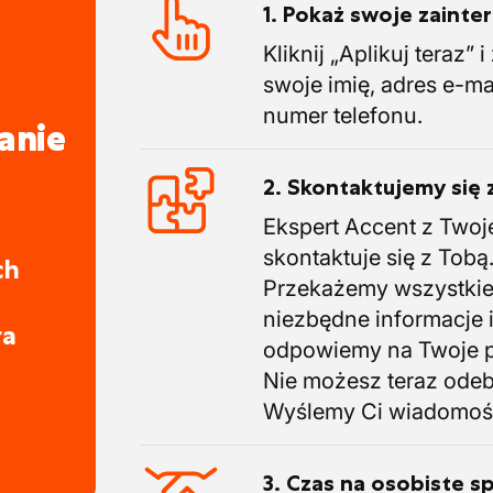
1. Pokaż swoje zaint
wego
Kliknij „Aplikuj teraz” 
swoje imię, adres e-ma
numer telefonu.
anie
2. Skontaktujemy się 
Ekspert Accent z Twoj
skontaktuje się z Tobą
ch
Przekażemy wszystki
niezbędne informacje 
ra
odpowiemy na Twoje p
Nie możesz teraz ode
Wyślemy Ci wiadomoś
3. Czas na osobiste s