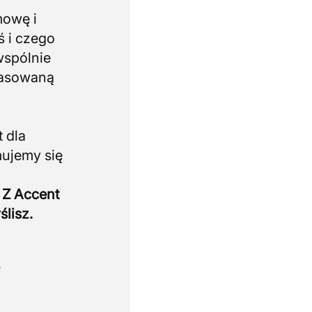
mowę i
ś i czego
wspólnie
pasowaną
 dla
mujemy się
 Z Accent
ślisz.
.