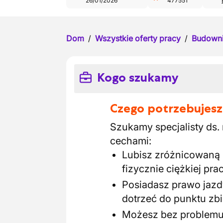
26/01/2026
477551
Dom
/
Wszystkie oferty pracy
/
Budown
Kogo szukamy
Czego potrzebujesz
Szukamy specjalisty ds.
cechami:
Lubisz zróżnicowaną 
fizycznie ciężkiej pra
Posiadasz prawo jazdy
dotrzeć do punktu zbi
Możesz bez problemu