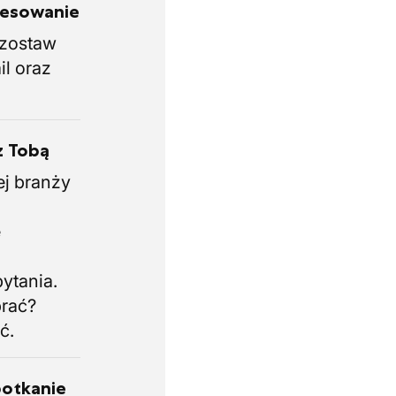
eresowanie
i zostaw
il oraz
z Tobą
ej branży
.
e
i
ytania.
brać?
ć.
potkanie