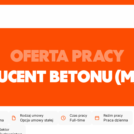
OFERTA PRACY
UCENT BETONU
(M
Rodzaj umowy
Czas pracy
Reżim pracy
na
Opcja umowy stałej
Full-time
Praca dzienna
Sektor