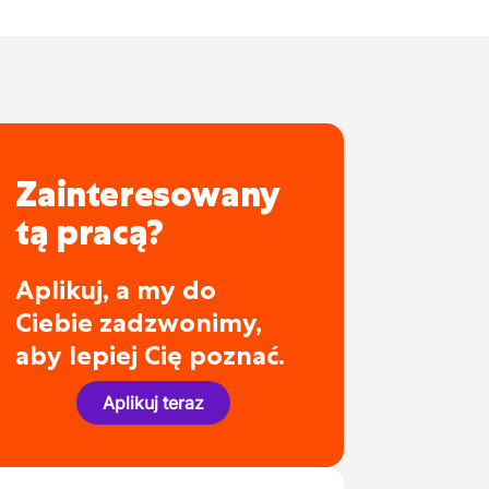
Zainteresowany
tą pracą?
Aplikuj, a my do
Ciebie zadzwonimy,
aby lepiej Cię poznać.
Aplikuj teraz