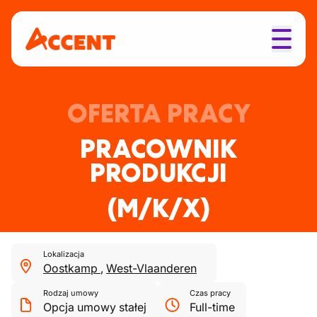
OFERTA PRACY
PRACOWNIK
PRODUKCJI
(M/K/X)
Lokalizacja
Oostkamp
,
West-Vlaanderen
Rodzaj umowy
Czas pracy
Opcja umowy stałej
Full-time