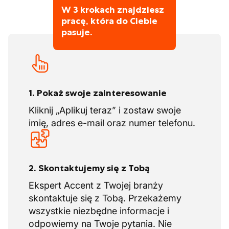
Program Health@work: darmowe świeże
W 3 krokach znajdziesz
owoce w biurze, cotygodniowe
pracę, która do Ciebie
wskazówki dotyczące ruchu w skrzynce
pasuje.
pocztowej, zaplanowane trasy
spacerowe na przerwy obiadowe oraz
coroczny bezpłatny udział w strong
viking run (dla chętnych)
1. Pokaż swoje zainteresowanie
Coroczna aktywność zespołowa dla
całego zespołu, noworoczny toast, od
Kliknij „Aplikuj teraz” i zostaw swoje
czasu do czasu food truck na parkingu,...
imię, adres e-mail oraz numer telefonu.
Praca w środowisku wolnym od korków
2. Skontaktujemy się z Tobą
Ekspert Accent z Twojej branży
skontaktuje się z Tobą. Przekażemy
wszystkie niezbędne informacje i
odpowiemy na Twoje pytania. Nie