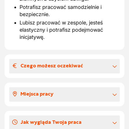
Potrafisz pracować samodzielnie i
bezpiecznie.
Lubisz pracować w zespole, jesteś
elastyczny i potrafisz podejmować
inicjatywę.
Czego możesz oczekiwać
Wynagrodzenia i benefitów
pozapłacowych
Miejsca pracy
Twoje wynagrodzenie za pracę jako
operator dźwigu w robotach ziemnych
Trafisz do bardzo stabilnej, rozwijającej się i
wygląda następująco:
rodzinnej firmy, w której ty jesteś w centrum
Wynagrodzenie zgodne z
Jak wygląda Twoja praca
uwagi!
doświadczeniem: € 18,39 do € 22,13 za