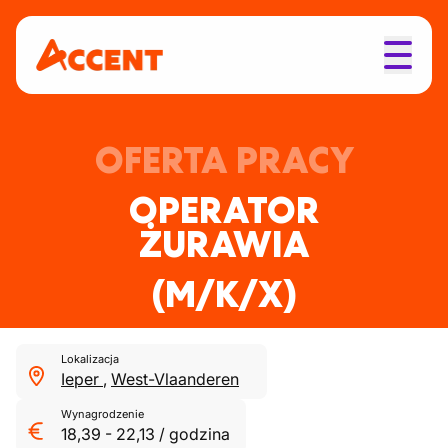
OFERTA PRACY
OPERATOR
ŻURAWIA
(M/K/X)
Lokalizacja
Ieper
,
West-Vlaanderen
Wynagrodzenie
18,39
-
22,13
/
godzina