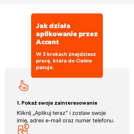
Nadgodziny (zwolnione z podatku)
wypłacane w wysokości 120%
Jak działa
Dni urlopowych
aplikowanie przez
Urlop zgodny z urlopem budowlanym.
Accent
W 3 krokach znajdziesz
pracę, która do Ciebie
pasuje.
1. Pokaż swoje zainteresowanie
Kliknij „Aplikuj teraz” i zostaw swoje
imię, adres e-mail oraz numer telefonu.