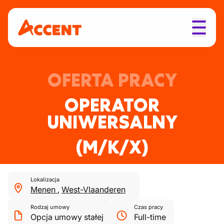
OFERTA PRACY
OPERATOR
UNIWERSALNY
(M/K/X)
Lokalizacja
Menen
,
West-Vlaanderen
Rodzaj umowy
Czas pracy
Opcja umowy stałej
Full-time