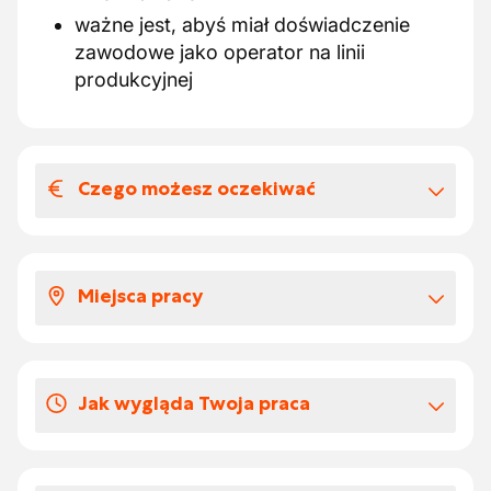
ważne jest, abyś miał doświadczenie
zawodowe jako operator na linii
produkcyjnej
Czego możesz oczekiwać
Wynagrodzenia i benefitów
pozapłacowych
Miejsca pracy
doskonałe wynagrodzenie
Będziesz pracować jako operator w
Dni urlopowych
browarze.
Brak zbiorowego zamknięcia, urlop ustalasz
Jak wygląda Twoja praca
Będziesz pracować w systemie
w porozumieniu z kolegami.
dwuzmianowym.
ustawianie i regulowanie linii
Dodatkowych atrakcyjnych korzyści