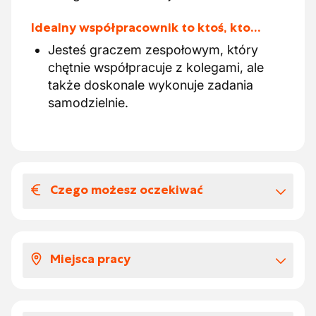
Idealny współpracownik to ktoś, kto…
Jesteś graczem zespołowym, który
chętnie współpracuje z kolegami, ale
także doskonale wykonuje zadania
samodzielnie.
Czego możesz oczekiwać
Wynagrodzenia i benefitów
pozapłacowych
Miejsca pracy
Po 6 miesiącach stażu otrzymujesz
dodatkowo do wynagrodzenia bony
Będziesz odpowiedzialny za samodzielną
żywnościowe o wartości €7
obsługę piły.