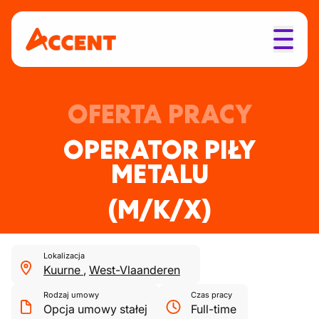
OFERTA PRACY
OPERATOR PIŁY
METALU
(M/K/X)
Lokalizacja
Kuurne
,
West-Vlaanderen
Rodzaj umowy
Czas pracy
Opcja umowy stałej
Full-time