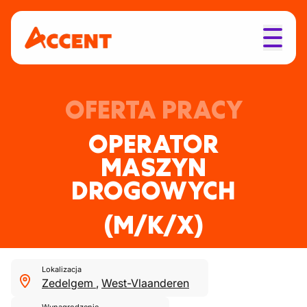
OFERTA PRACY
OPERATOR
MASZYN
DROGOWYCH
(M/K/X)
Lokalizacja
Zedelgem
,
West-Vlaanderen