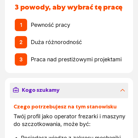
3 powody, aby wybrać tę pracę
Pewność pracy
1
Duża różnorodność
2
Praca nad prestiżowymi projektami
3
Kogo szukamy
Czego potrzebujesz na tym stanowisku
Twój profil jako operator frezarki i maszyny
do szczotkowania, może być:
Posiadasz wiedzę z zakresu mechaniki,