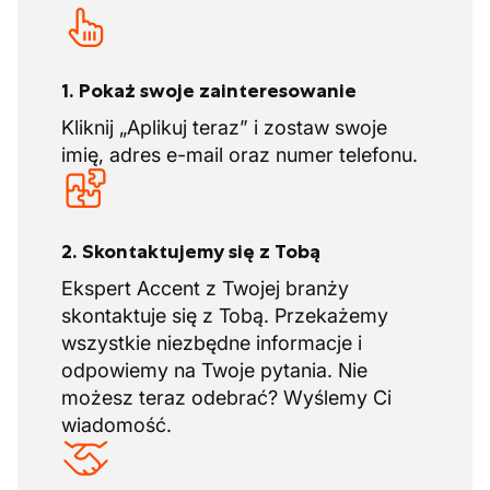
rozmowę z HR, a potem będziesz mieć
także 2 tygodnie urlopu.
szansę zobaczyć na miejscu, jak naprawdę
Dni odpoczynku wyrównawczego:
wygląda praca. Od razu spotkasz swoich
oprócz ustawowego urlopu istnieją
dni
potencjalnych kolegów. Skorzystaj z tej
1. Pokaż swoje zainteresowanie
odpoczynku wyrównawczego
, które są
szansy i buduj przyszłość razem!
ustalone na poziomie całej branży. W te
Kliknij „Aplikuj teraz” i zostaw swoje
dni nie pracujesz i nie bierzesz dni
imię, adres e-mail oraz numer telefonu.
urlopowych, lecz dni odpoczynku
wyrównawczego.
2. Skontaktujemy się z Tobą
Dodatkowych atrakcyjnych korzyści
Ekspert Accent z Twojej branży
skontaktuje się z Tobą. Przekażemy
Szkolenia i dokształcanie w celu
wszystkie niezbędne informacje i
wzmocnienia Twojej wiedzy zawodowej.
odpowiemy na Twoje pytania. Nie
możesz teraz odebrać? Wyślemy Ci
wiadomość.