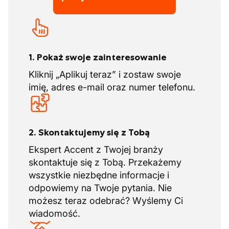
Ubiegasz się o pracę? Najpierw odbywasz
oprócz ustawowego urlopu są także dni
rozmowę z HR, a następnie masz
odpoczynku wyrównawczego ustalone w
możliwość zobaczenia na miejscu, jak
całym sektorze. W te dni nie pracujesz i
naprawdę wygląda praca. Od razu
nie korzystasz z urlopu, tylko z dni
poznajesz swoich potencjalnych
1. Pokaż swoje zainteresowanie
odpoczynku wyrównawczego.
współpracowników. Wykorzystaj tę szansę i
Kliknij „Aplikuj teraz” i zostaw swoje
buduj się z nami jutro!
Dodatkowych atrakcyjnych korzyści
imię, adres e-mail oraz numer telefonu.
Szkolenia i dokształcanie w celu
wzmocnienia Twojej wiedzy zawodowej.
2. Skontaktujemy się z Tobą
Ekspert Accent z Twojej branży
skontaktuje się z Tobą. Przekażemy
wszystkie niezbędne informacje i
odpowiemy na Twoje pytania. Nie
możesz teraz odebrać? Wyślemy Ci
wiadomość.