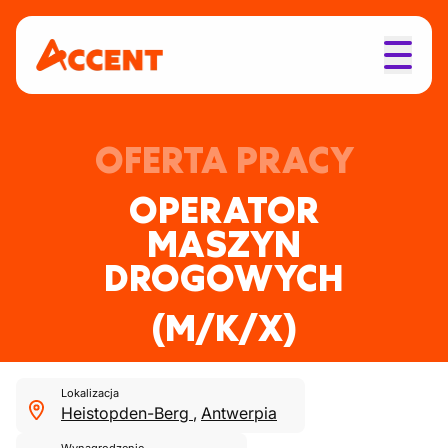
OFERTA PRACY
OPERATOR
MASZYN
DROGOWYCH
(M/K/X)
Lokalizacja
Heistopden-Berg
,
Antwerpia