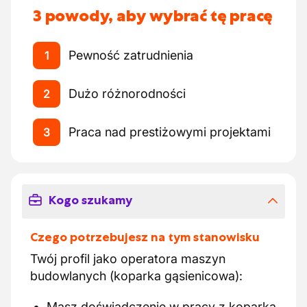
3 powody, aby wybrać tę pracę
Pewność zatrudnienia
1
Dużo różnorodności
2
Praca nad prestiżowymi projektami
3
Kogo szukamy
Czego potrzebujesz na tym stanowisku
Twój profil jako operatora maszyn
budowlanych (koparka gąsienicowa):
Masz doświadczenie w pracy z koparką