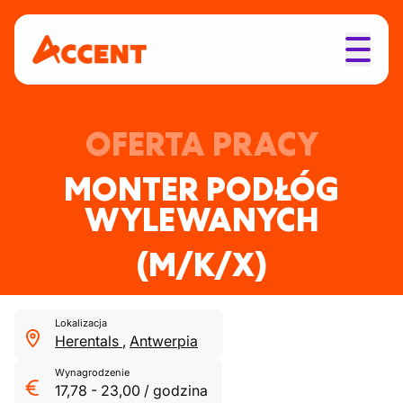
OFERTA PRACY
MONTER PODŁÓG
WYLEWANYCH
(M/K/X)
Lokalizacja
Herentals
,
Antwerpia
Wynagrodzenie
17,78
-
23,00
/
godzina