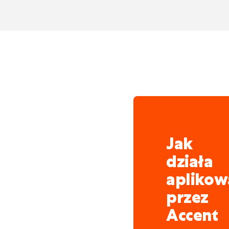
kompleksowa obsługa pod
pracodawcy. Ciągle szuka
do mobilności i chcą pr
Niezależnie od działu, 
oznacza pracę w ambitne
wymagającą pracę z mnó
To przedsiębiorstwo stal
Aby wspierać ten rozwój
wzmocnią ich zespoły. Zł
Jak
przoduje w dziedzinie mo
działa
aplikow
przez
Accent