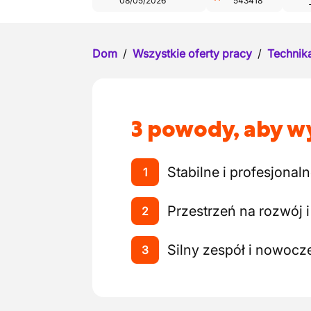
08/05/2026
543418
Dom
/
Wszystkie oferty pracy
/
Technika
3 powody, aby wy
Stabilne i profesjona
1
Przestrzeń na rozwój 
2
Silny zespół i nowocz
3