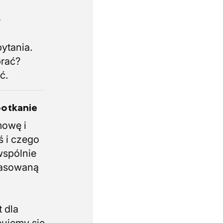
.
e
i
ytania.
brać?
ć.
potkanie
mowę i
ś i czego
wspólnie
pasowaną
 dla