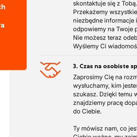
skontaktuje się z Tobą
ch
Przekażemy wszystki
niezbędne informacje 
ra
odpowiemy na Twoje p
Nie możesz teraz ode
Wyślemy Ci wiadomoś
3. Czas na osobiste s
Zaprosimy Cię na roz
wysłuchamy, kim jeste
szukasz. Dzięki temu 
znajdziemy pracę do
do Ciebie.
Ty mówisz nam, co jest