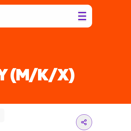
Y
(M/K/X)