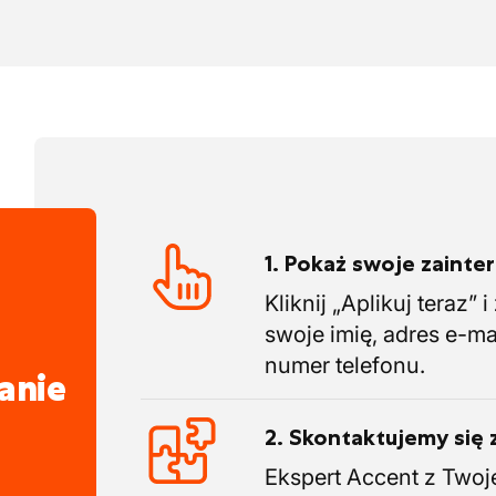
 jednym dachem jest ich siłą jako
ją talentów, które podzielają ich pasję
zewyższyć oczekiwania klientów.
w którym będziesz pracować, praca u nich
j firmie rodzinnej. Otrzymasz
stwem możliwości rozwoju osobistego.
e się rozwija i dynamicznie ekspanduje.
, szukają utalentowanych osób, które
1. Pokaż swoje zaint
óż aplikację i zostań częścią firmy, która
Kliknij „Aplikuj teraz” 
bilności i zorientowania na klienta.
swoje imię, adres e-ma
numer telefonu.
anie
2. Skontaktujemy się 
Ekspert Accent z Twoj