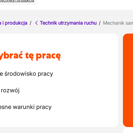
Technika i produkcja
 i produkcja
/
Technik utrzymania ruchu
/
Mechanik s
brać tę pracę
lne środowisko pracy
i rozwój
esne warunki pracy