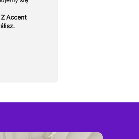
mujemy się
 Z Accent
ślisz.
.