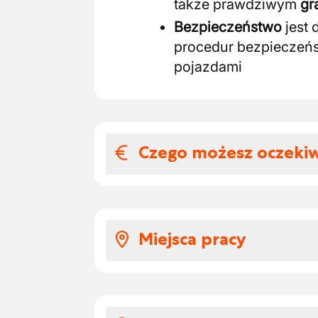
także prawdziwym
gr
Bezpieczeństwo
jest 
procedur bezpieczeńs
pojazdami
Czego możesz oczeki
Wynagrodzenia i
Przewidziane jest konk
Miejsca pracy
dodatkowe pozapłacowe
obowiązującymi w danym
Stanowisko jest obsadz
Dni urlopowych
klienta, z naciskiem na m