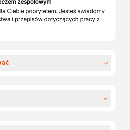
aczem zespołowym
dla Ciebie priorytetem. Jesteś świadomy
twa i przepisów dotyczących pracy z
wać
 benefitów pozapłacowych
urencyjne wynagrodzenie, uzupełnione o
 korzyści zgodne z zasadami
 zakładzie.
ane w jednym z oddziałów naszego
arki Peugeot i Citroën.