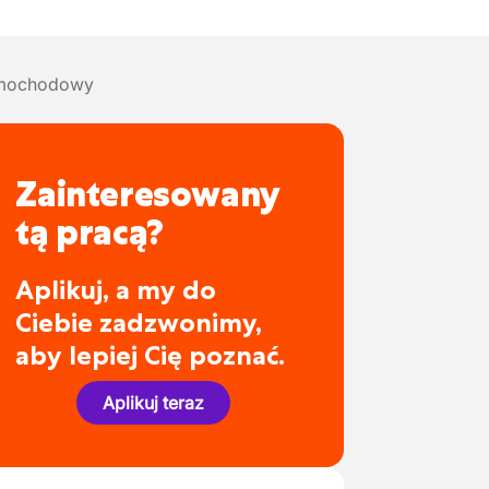
amochodowy
Zainteresowany
tą pracą?
Aplikuj, a my do
Ciebie zadzwonimy,
aby lepiej Cię poznać.
Aplikuj teraz