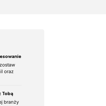
eresowanie
i zostaw
il oraz
z Tobą
ej branży