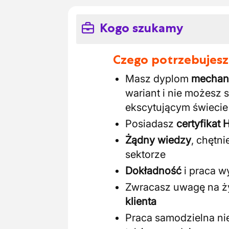
Kogo szukamy
Czego potrzebujesz
Masz dyplom
mechan
wariant i nie możesz 
ekscytującym świecie
Posiadasz
certyfikat
Żądny wiedzy
, chętn
sektorze
Dokładność
i praca wy
Zwracasz uwagę na ży
klienta
Praca samodzielna nie