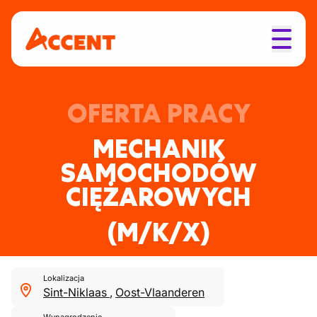
OFERTA PRACY
MECHANIK
SAMOCHODÓW
CIĘŻAROWYCH
(M/K/X)
Lokalizacja
Sint-Niklaas
,
Oost-Vlaanderen