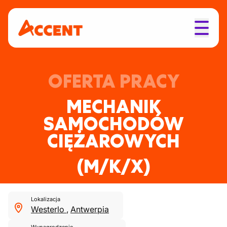
OFERTA PRACY
MECHANIK
SAMOCHODÓW
CIĘŻAROWYCH
(M/K/X)
Lokalizacja
Westerlo
,
Antwerpia