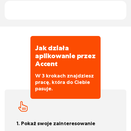
satysfakcja klientów są na pierwszym
swoich ustawowych 20 dni urlopu.
miejscu. W ten sposób dążą do
maksymalnej jakości i obsługi.
Jak działa
aplikowanie przez
Accent
W 3 krokach znajdziesz
pracę, która do Ciebie
pasuje.
1. Pokaż swoje zainteresowanie