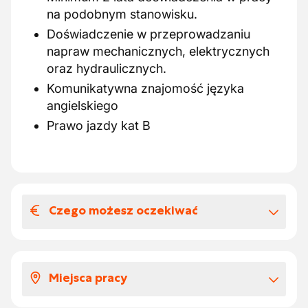
na podobnym stanowisku.
Doświadczenie w przeprowadzaniu
napraw mechanicznych, elektrycznych
oraz hydraulicznych.
Komunikatywna znajomość języka
angielskiego
Prawo jazdy kat B
Czego możesz oczekiwać
Wynagrodzenia i benefitów
pozapłacowych
Miejsca pracy
Cotygodniowe wypłaty ( 650-750 eur. net
tygodniowo).