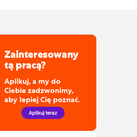
Zainteresowany
tą pracą?
Aplikuj, a my do
Ciebie zadzwonimy,
aby lepiej Cię poznać.
Aplikuj teraz