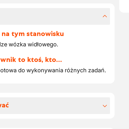
 na tym stanowisku
dze wózka widłowego.
wnik to ktoś, kto…
gotowa do wykonywania różnych zadań.
wać
 benefitów pozapłacowych