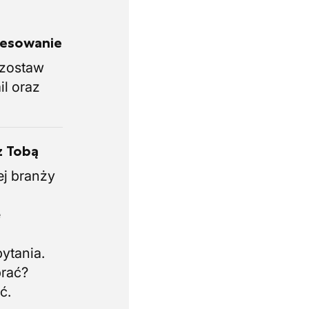
eresowanie
i zostaw
il oraz
z Tobą
ej branży
.
e
i
ytania.
brać?
ć.