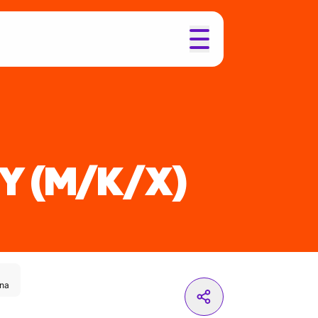
NY
(M/K/X)
nna