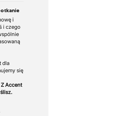
potkanie
mowę i
ś i czego
wspólnie
pasowaną
 dla
mujemy się
 Z Accent
ślisz.
.