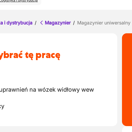
Logistyka i dystrybucja
a i dystrybucja
/
Magazynier
/
Magazynier uniwersalny
brać tę pracę
 uprawnień na wózek widłowy wew
cy