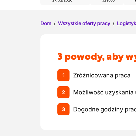
27/02/2026
529685
Dom
/
Wszystkie oferty pracy
/
Logistyk
3 powody, aby wy
Zróżnicowana praca
1
Możliwość uzyskania
2
Dogodne godziny pra
3