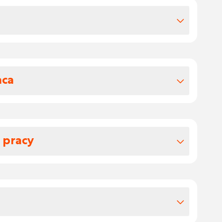
różnorodną pracę w firmie, w której liczy
ownika.
o magazynu, w którym każdy zajmuje się
od pracy na wózku widłowym po
aca
y za kompletowanie zestawów z
odnie z zamówieniem.
wy i przygotowujesz towary do wysyłki.
 pracy
em oraz przygotowaniem niezbędnej
racy.