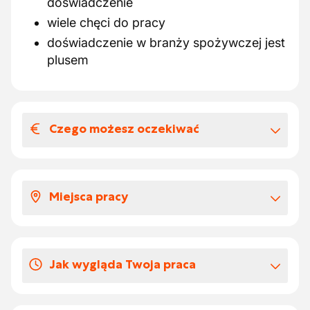
doświadczenie
wiele chęci do pracy
doświadczenie w branży spożywczej jest
plusem
Czego możesz oczekiwać
Wynagrodzenia i benefitów
pozapłacowych
Miejsca pracy
wynagrodzenie do negocjacji
premia zmianowa
Będziesz pracować w środowisku
bony żywnościowe
produkcyjnym.
Jak wygląda Twoja praca
Dni urlopowych
Twój urlop jest dowolny do wyboru
Kierowanie zespołem i współpraca na