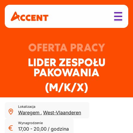
OFERTA PRACY
LIDER ZESPOŁU
PAKOWANIA
(M/K/X)
Lokalizacja
Waregem
,
West-Vlaanderen
Wynagrodzenie
17,00
-
20,00
/
godzina