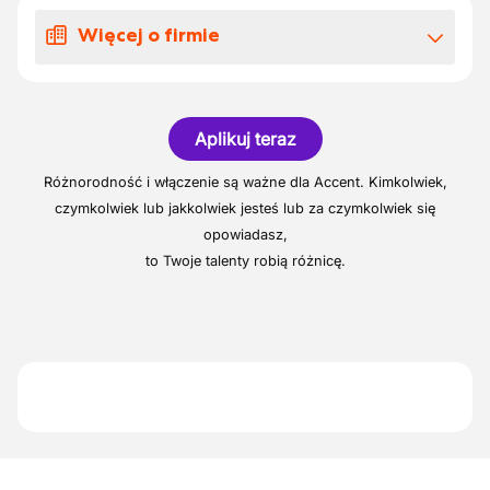
miejscu
Więcej o firmie
Rozdzielanie pracy i tworzenie
harmonogramów
Nasz klient specjalizuje się w produkcji
Nadzorowanie jakości, bezpieczeństwa i
mrożonek.
wyników
Aplikuj teraz
Identyfikowanie i rozwiązywanie
Różnorodność i włączenie są ważne dla Accent. Kimkolwiek,
problemów
czymkolwiek lub jakkolwiek jesteś lub za czymkolwiek się
Łączenie zespołu z zarządem
opowiadasz,
to Twoje talenty robią różnicę.