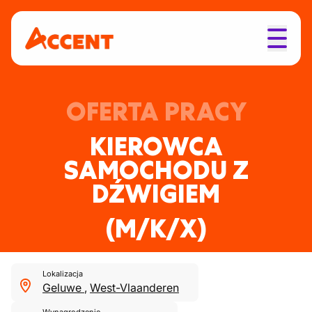
OFERTA PRACY
KIEROWCA
SAMOCHODU Z
DŹWIGIEM
(M/K/X)
Lokalizacja
Geluwe
,
West-Vlaanderen