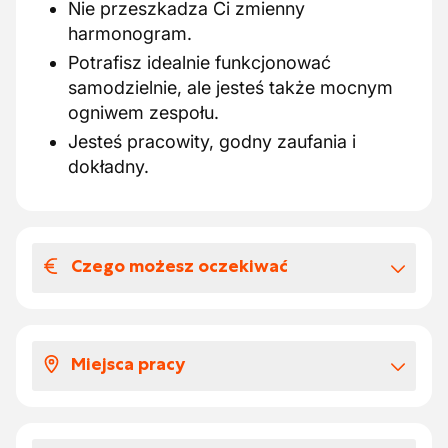
Nie przeszkadza Ci zmienny
harmonogram.
Potrafisz idealnie funkcjonować
samodzielnie, ale jesteś także mocnym
ogniwem zespołu.
Jesteś pracowity, godny zaufania i
dokładny.
Czego możesz oczekiwać
Wynagrodzenia i benefitów
pozapłacowych
Miejsca pracy
Praca, z której możesz być dumny: razem
pracujemy nad czystszą przyszłością!
Zostaniesz zatrudniony w Antwerpii.
Wynagrodzenie:
Otrzymasz onboarding oraz opiekuna