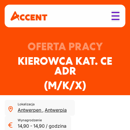
OFERTA PRACY
KIEROWCA KAT. CE
ADR
(M/K/X)
Lokalizacja
Antwerpen
,
Antwerpia
Wynagrodzenie
14,90
-
14,90
/
godzina