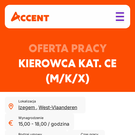
OFERTA PRACY
KIEROWCA KAT. CE
(M/K/X)
Lokalizacja
Izegem
,
West-Vlaanderen
Wynagrodzenie
15,00
-
18,00
/
godzina
Rodzaj umowy
Czas pracy