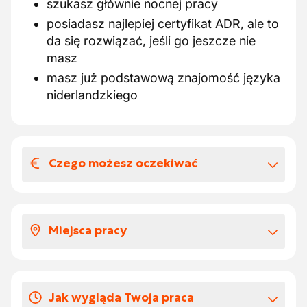
szukasz głównie nocnej pracy
posiadasz najlepiej certyfikat ADR, ale to
da się rozwiązać, jeśli go jeszcze nie
masz
masz już podstawową znajomość języka
niderlandzkiego
Czego możesz oczekiwać
Wynagrodzenia i benefitów
pozapłacowych
Miejsca pracy
atrakcyjne i poprawne wynagrodzenie
solidne szkolenie wewnętrzne
Pracujesz głównie w terenie, aby
szanse na rozwój
zaopatrywać stacje benzynowe.
rodzinna firma
Jak wygląda Twoja praca