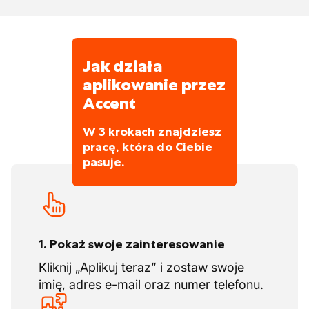
lub rozładunku może zająć łatwo 30
minut lub godzinę.
-Pracujesz około 10/12 godzin w nocy
Chcesz pracować jako kierowca CE z ADR
Jak działa
w sektorze paliw? Ta praca jest stworzona
aplikowanie przez
dla Ciebie!
Accent
W 3 krokach znajdziesz
pracę, która do Ciebie
pasuje.
1. Pokaż swoje zainteresowanie
Kliknij „Aplikuj teraz” i zostaw swoje
imię, adres e-mail oraz numer telefonu.