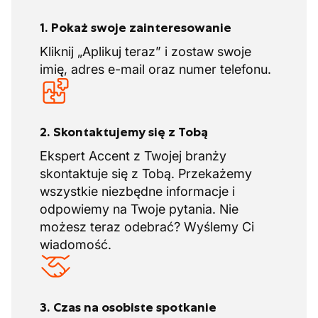
rozmowa oceniająca, a jeśli obie strony
1. Pokaż swoje zainteresowanie
będą miały pozytywne odczucia, Twój stały
kontrakt czeka na Ciebie!
Kliknij „Aplikuj teraz” i zostaw swoje
imię, adres e-mail oraz numer telefonu.
Dni urlopowych
Urlop może być uzgadniany z
właścicielem
2. Skontaktujemy się z Tobą
Ta firma nie ma zbiorowych zamknięć
Ekspert Accent z Twojej branży
Okresy wzmożonej pracy to lato i święta
skontaktuje się z Tobą. Przekażemy
wszystkie niezbędne informacje i
odpowiemy na Twoje pytania. Nie
możesz teraz odebrać? Wyślemy Ci
wiadomość.
3. Czas na osobiste spotkanie