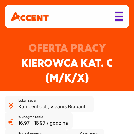
OFERTA PRACY
KIEROWCA KAT. C
(M/K/X)
Lokalizacja
Kampenhout
,
Vlaams Brabant
Wynagrodzenie
16,97
-
16,97
/
godzina
Rodzaj umowy
Czas pracy