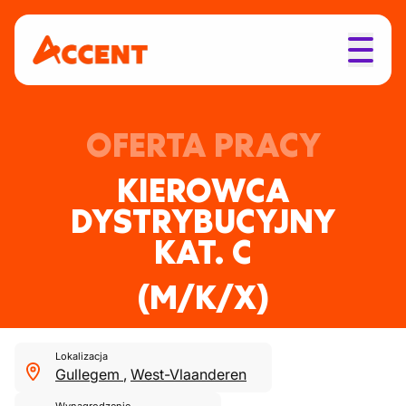
OFERTA PRACY
KIEROWCA
DYSTRYBUCYJNY
KAT. C
(M/K/X)
Lokalizacja
Gullegem
,
West-Vlaanderen