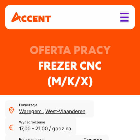
OFERTA PRACY
FREZER CNC
(M/K/X)
Lokalizacja
Waregem
,
West-Vlaanderen
Wynagrodzenie
17,00
-
21,00
/
godzina
Rodzaj umowy
Czas pracy