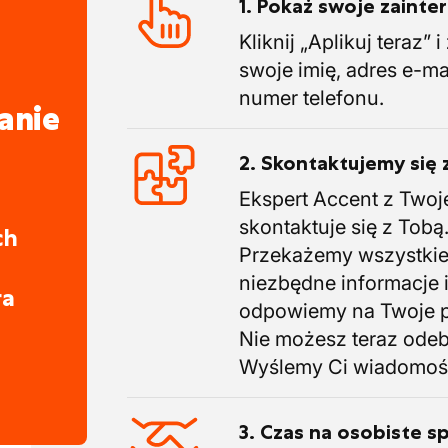
1. Pokaż swoje zaint
Kliknij „Aplikuj teraz” 
swoje imię, adres e-ma
numer telefonu.
anie
2. Skontaktujemy się 
Ekspert Accent z Twoj
skontaktuje się z Tobą
ch
Przekażemy wszystki
niezbędne informacje 
ra
odpowiemy na Twoje p
Nie możesz teraz ode
Wyślemy Ci wiadomoś
3. Czas na osobiste s