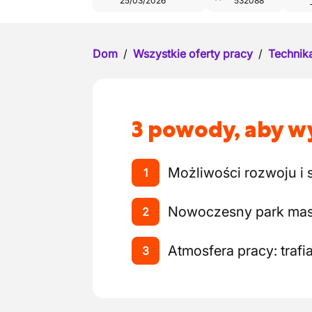
25/03/2026
532088
Dom
/
Wszystkie oferty pracy
/
Technika
3 powody, aby wy
Możliwości rozwoju i
1
Nowoczesny park mas
2
Atmosfera pracy: traf
3