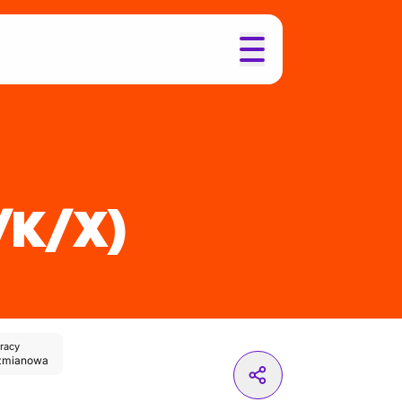
/K/X)
racy
zmianowa