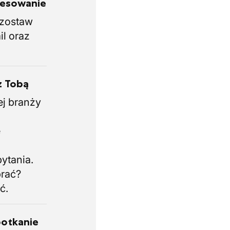
eresowanie
i zostaw
il oraz
z Tobą
ej branży
.
e
i
ytania.
brać?
ć.
potkanie