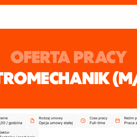
OFERTA PRACY
TROMECHANIK
(M
enie
Rodzaj umowy
Czas pracy
Reżim p
,00
/
godzina
Opcja umowy stałej
Full-time
Praca 
Sektor