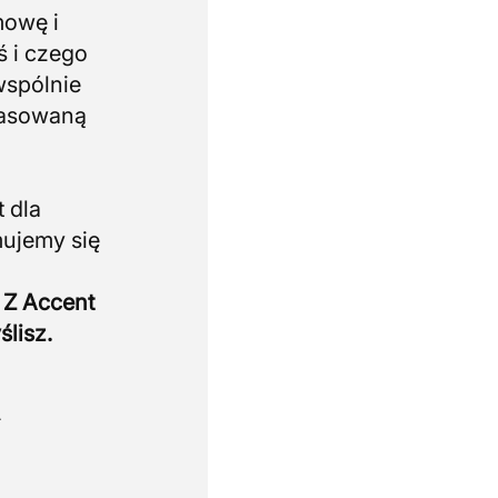
mowę i
ś i czego
wspólnie
pasowaną
 dla
mujemy się
 Z Accent
ślisz.
.