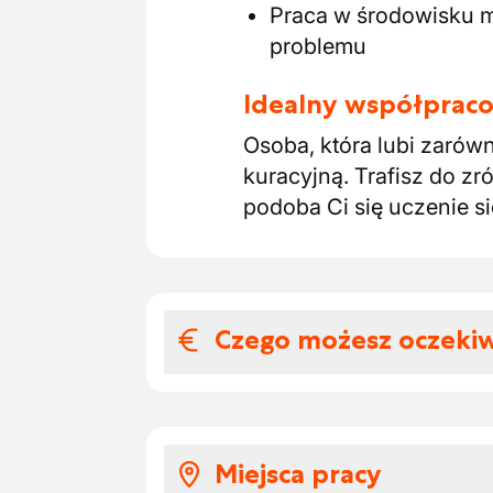
Praca w środowisku m
problemu
Idealny współpraco
Osoba, która lubi zarów
kuracyjną. Trafisz do 
podoba Ci się uczenie s
Czego możesz oczeki
Wynagrodzenia i
Stała praca w między
Miejsca pracy
się rozwija