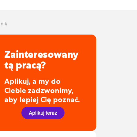
nik
Zainteresowany
tą pracą?
Aplikuj, a my do
Ciebie zadzwonimy,
aby lepiej Cię poznać.
Aplikuj teraz