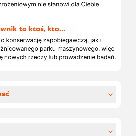
rożeniowym nie stanowi dla Ciebie
wnik to ktoś, kto…
no konserwację zapobiegawczą, jak i
zróżnicowanego parku maszynowego, więc
ię nowych rzeczy lub prowadzenie badań.
wać
 benefitów pozapłacowych
narodowej firmie, która zrównoważenie