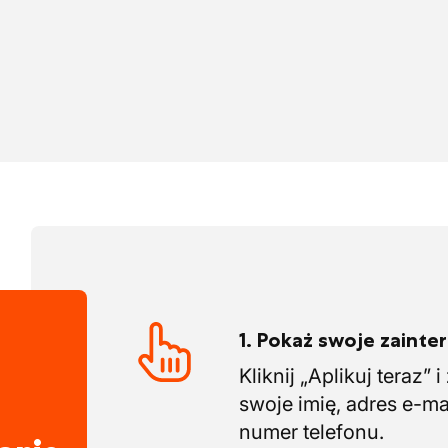
aulicznych)
w, montaż/demontaż części
1. Pokaż swoje zaint
Kliknij „Aplikuj teraz” 
swoje imię, adres e-ma
numer telefonu.