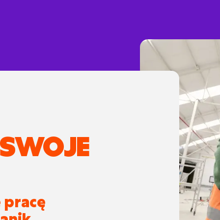
 SWOJE
ę pracę
anik