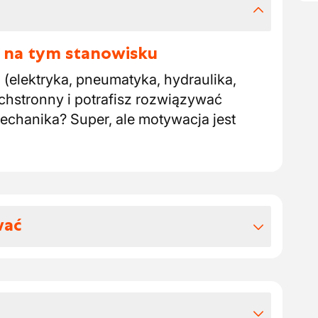
 na tym stanowisku
(elektryka, pneumatyka, hydraulika,
chstronny i potrafisz rozwiązywać
echanika? Super, ale motywacja jest
wać
 benefitów pozapłacowych
ie odpowiednie do Twojego