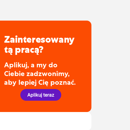
Zainteresowany
tą pracą?
Aplikuj, a my do
Ciebie zadzwonimy,
aby lepiej Cię poznać.
Aplikuj teraz