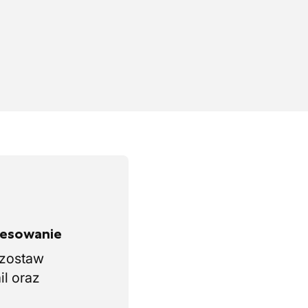
eresowanie
i zostaw
il oraz