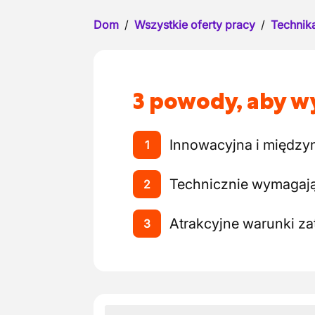
Dom
/
Wszystkie oferty pracy
/
Technika
3 powody, aby wy
Innowacyjna i między
1
Technicznie wymagają
2
Atrakcyjne warunki za
3