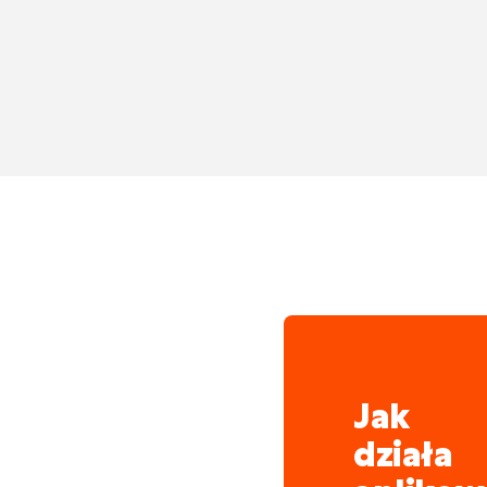
mechanicznych, hydr
Legalizacja licznikó
Jak
działa