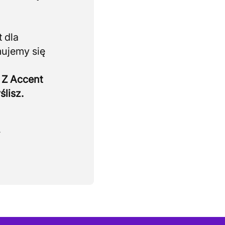
 dla
mujemy się
 Z Accent
ślisz.
.