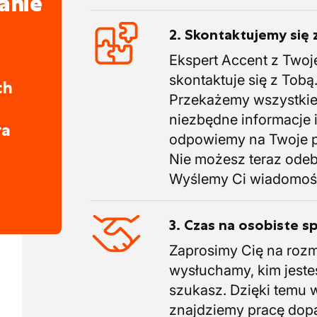
anie
2. Skontaktujemy się 
Ekspert Accent z Twoj
skontaktuje się z Tobą
ch
Przekażemy wszystki
niezbędne informacje 
ra
odpowiemy na Twoje p
Nie możesz teraz ode
Wyślemy Ci wiadomoś
3. Czas na osobiste s
Zaprosimy Cię na roz
wysłuchamy, kim jeste
szukasz. Dzięki temu 
znajdziemy pracę do