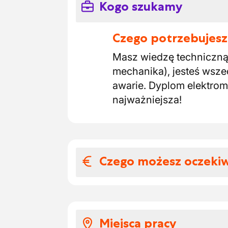
Kogo szukamy
Czego potrzebujesz
Masz wiedzę techniczną 
mechanika), jesteś wsze
awarie. Dyplom elektrom
najważniejsza!
Czego możesz oczeki
Wynagrodzenia i
Co u nas dostajesz?
Miejsca pracy
Świetne wynagrodzen