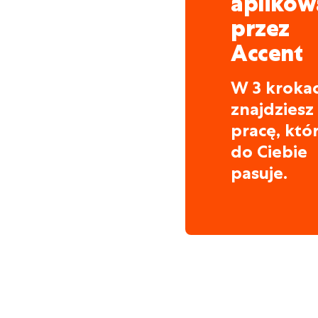
aplikow
przez
Accent
W 3 kroka
znajdziesz
pracę, któ
do Ciebie
pasuje.