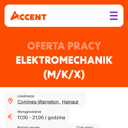
OFERTA PRACY
ELEKTROMECHANIK
(M/K/X)
Lokalizacja
Comines-Warneton
,
Hainaut
Wynagrodzenie
17,00
-
21,00
/
godzina
Rodzaj umowy
Czas pracy