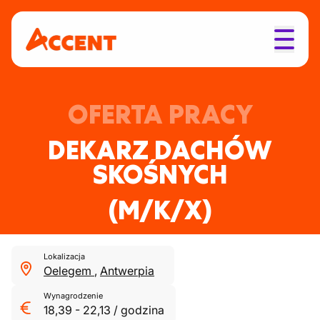
OFERTA PRACY
DEKARZ DACHÓW
SKOŚNYCH
(M/K/X)
Lokalizacja
Oelegem
,
Antwerpia
Wynagrodzenie
18,39
-
22,13
/
godzina