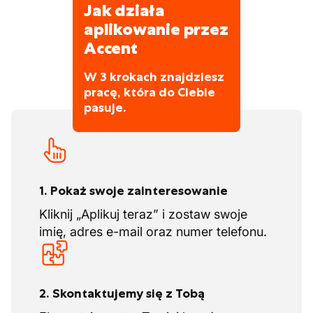
3 tygodnie urlopu budowlanego latem
Jak działa
po wykonaniu prac
2 tygodnie ferii zimowych zimą
aplikowanie przez
Współpraca z dekarzami, cieślami
Accent
dachowymi oraz fachowcami od
cynkowania
W 3 krokach znajdziesz
pracę, która do Ciebie
pasuje.
1. Pokaż swoje zainteresowanie
Kliknij „Aplikuj teraz” i zostaw swoje
imię, adres e-mail oraz numer telefonu.
2. Skontaktujemy się z Tobą