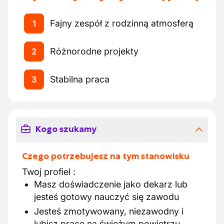
Fajny zespół z rodzinną atmosferą
1
Różnorodne projekty
2
Stabilna praca
3
Kogo szukamy
Czego potrzebujesz na tym stanowisku
Twoj profiel :
Masz doświadczenie jako dekarz lub
jesteś gotowy nauczyć się zawodu
Jesteś zmotywowany, niezawodny i
lubisz pracę na świeżym powietrzu