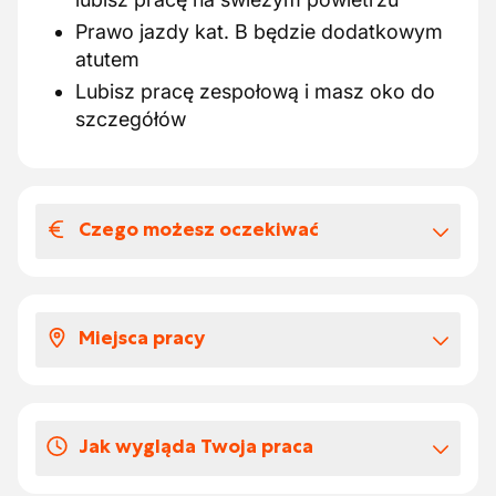
Prawo jazdy kat. B będzie dodatkowym
atutem
Lubisz pracę zespołową i masz oko do
szczegółów
Czego możesz oczekiwać
Wynagrodzenia i benefitów
pozapłacowych
Miejsca pracy
Dla dekarza oferujemy stabilna prace z
atrakcyjnym wynagrodzeniem zgodnym z
Jabbeke
doświadczeniem
Twoje wynagrodzenie zgodnie z
Jak wygląda Twoja praca
doświadczeniem
€ 18,590 en € 22,374
Zwrot kosztów dojazdu