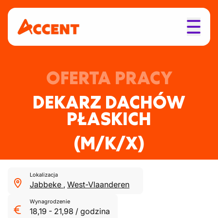
OFERTA PRACY
DEKARZ DACHÓW
PŁASKICH
(M/K/X)
Lokalizacja
Jabbeke
,
West-Vlaanderen
Wynagrodzenie
18,19
-
21,98
/
godzina