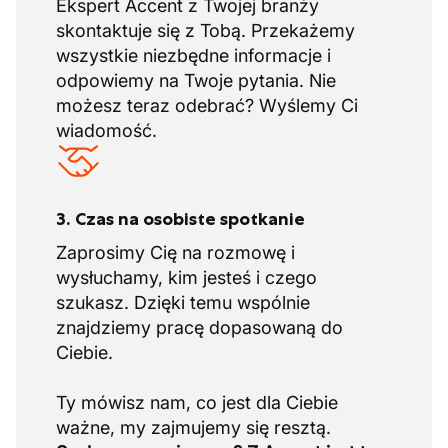
Ekspert Accent z Twojej branży
maksymalnego zadowolenia klientów,
skontaktuje się z Tobą. Przekażemy
niezależnie od tego, czy chodzi o duże,
wszystkie niezbędne informacje i
złożone projekty czy skromniejsze prace
odpowiemy na Twoje pytania. Nie
budowlane. Codziennie buduje się
możesz teraz odebrać? Wyślemy Ci
przyszłość, realizując każde zlecenie z
wiadomość.
rzemiosłem, zaangażowaniem i szacunkiem
dla otoczenia.
Nasza firma działa jako generalny
wykonawca z główną siedzibą w Antwerpii.
3. Czas na osobiste spotkanie
Jako część francuskiej grupy, wiodącego
Zaprosimy Cię na rozmowę i
europejskiego gracza w dziedzinie
wysłuchamy, kim jesteś i czego
budownictwa i koncesji.
szukasz. Dzięki temu wspólnie
To międzynarodowe połączenie zapewnia
znajdziemy pracę dopasowaną do
dodatkową siłę i wiedzę, dzięki którym
Ciebie.
nasza firma może optymalnie obsługiwać
zarówno regionalnych, jak i
Ty mówisz nam, co jest dla Ciebie
międzynarodowych klientów.