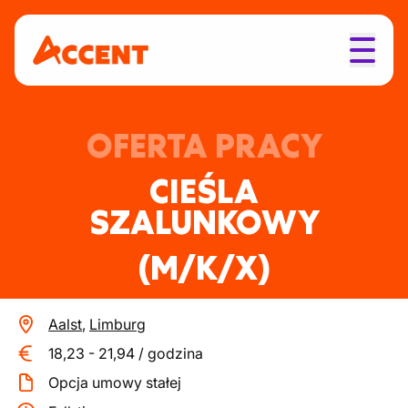
OFERTA PRACY
CIEŚLA
SZALUNKOWY
(M/K/X)
Aalst
,
Limburg
18,23
-
21,94
/
godzina
Opcja umowy stałej