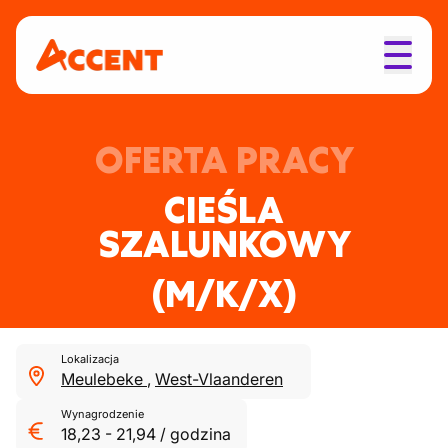
OFERTA PRACY
CIEŚLA
SZALUNKOWY
(M/K/X)
Lokalizacja
Meulebeke
,
West-Vlaanderen
Wynagrodzenie
18,23
-
21,94
/
godzina