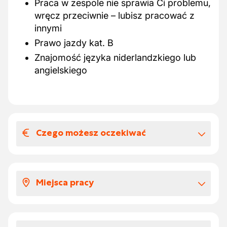
Praca w zespole nie sprawia Ci problemu,
wręcz przeciwnie – lubisz pracować z
innymi
Prawo jazdy kat. B
Znajomość języka niderlandzkiego lub
angielskiego
Czego możesz oczekiwać
Wynagrodzenia i benefitów
pozapłacowych
Miejsca pracy
Wynagrodzenie w zależności od
doświadczenia: 18,231 € – 21.940 €
Meulebeke
brutto za godzinę