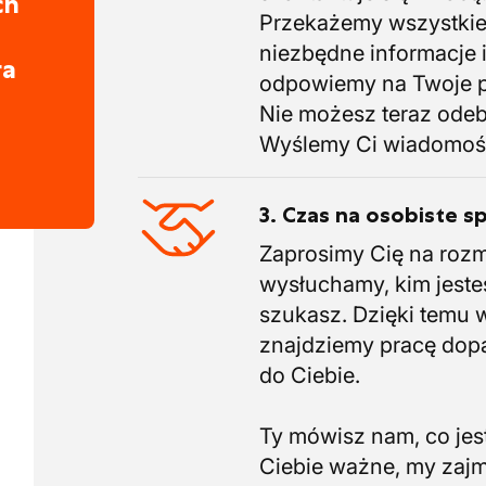
ch
Przekażemy wszystki
niezbędne informacje 
ra
odpowiemy na Twoje p
Nie możesz teraz ode
Wyślemy Ci wiadomoś
3. Czas na osobiste s
Zaprosimy Cię na roz
wysłuchamy, kim jeste
szukasz. Dzięki temu 
znajdziemy pracę do
do Ciebie.
Ty mówisz nam, co jest
Ciebie ważne, my zaj