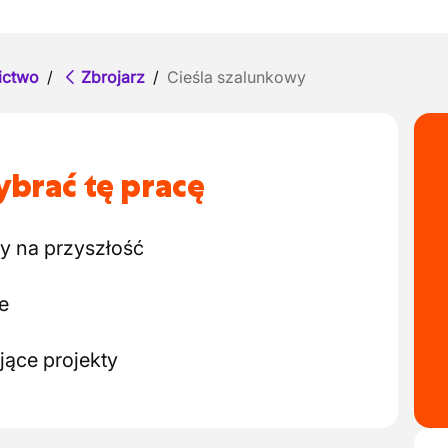
ictwo
/
Zbrojarz
/
Cieśla szalunkowy
brać tę pracę
y na przyszłość
e
ące projekty