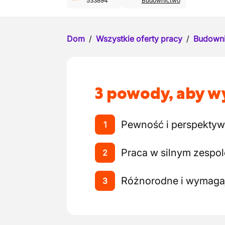
533894
Budownictwo
Dom
/
Wszystkie oferty pracy
/
Budown
3 powody, aby wy
Pewność i perspektyw
1
Praca w silnym zespol
2
Różnorodne i wymagaj
3