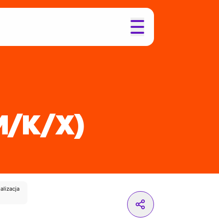
M/K/X)
alizacja