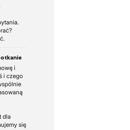
e
i
ytania.
brać?
ć.
potkanie
mowę i
ś i czego
wspólnie
pasowaną
 dla
mujemy się