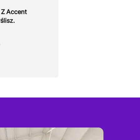
 Z Accent
ślisz.
.