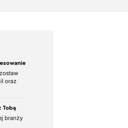
eresowanie
i zostaw
il oraz
z Tobą
ej branży
.