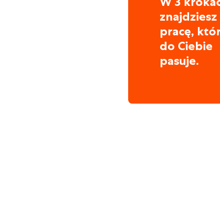
W 3 kroka
znajdziesz
pracę, któ
do Ciebie
pasuje.