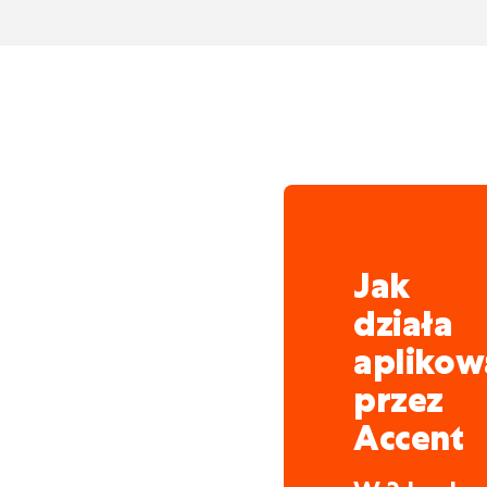
efektywność, jakość wy
Większość zespołów prac
atmosferę i wzajemne za
Jak
działa
aplikow
przez
Accent