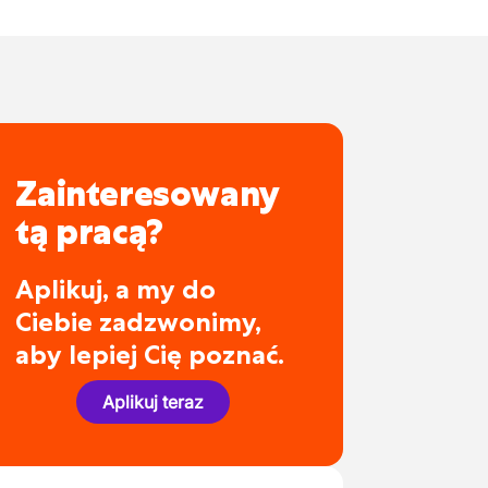
Zainteresowany
tą pracą?
Aplikuj, a my do
Ciebie zadzwonimy,
aby lepiej Cię poznać.
Aplikuj teraz