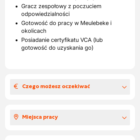
Gracz zespołowy z poczuciem
odpowiedzialności
Gotowość do pracy w Meulebeke i
okolicach
Posiadanie certyfikatu VCA (lub
gotowość do uzyskania go)
Czego możesz oczekiwać
Wynagrodzenia i benefitów
pozapłacowych
Miejsca pracy
Nasz partner oferuje atrakcyjną i
różnorodną funkcję z przestrzenią dla
Meulebeke
inicjatywy i odpowiedzialności.