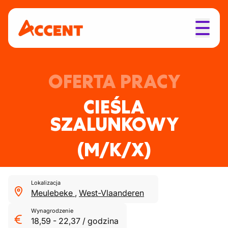
OFERTA PRACY
CIEŚLA
SZALUNKOWY
(M/K/X)
Lokalizacja
Meulebeke
,
West-Vlaanderen
Wynagrodzenie
18,59
-
22,37
/
godzina