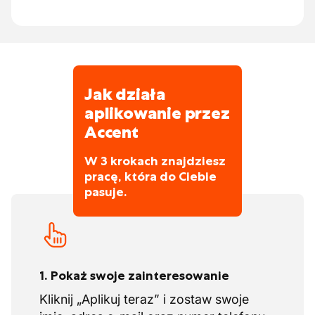
Przygotowywanie, nadzorowanie i
Regulamin urlopowy zgodnie z PC 124
kontrolowanie wylewania betonu
(Komitet Paritetowy dla sektora
Zapewnienie bezpiecznego, czystego i
budowlanego)
zorganizowanego miejsca pracy
Aktywna współpraca z kolegami i
Jak działa
przyczynianie się do płynnego przebiegu
aplikowanie przez
pracy
Accent
W 3 krokach znajdziesz
pracę, która do Ciebie
pasuje.
1. Pokaż swoje zainteresowanie
Kliknij „Aplikuj teraz” i zostaw swoje