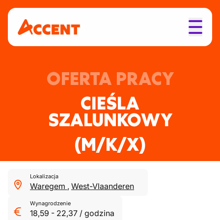
OFERTA PRACY
CIEŚLA
SZALUNKOWY
(M/K/X)
Lokalizacja
Waregem
,
West-Vlaanderen
Wynagrodzenie
18,59
-
22,37
/
godzina