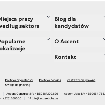
Miejsca pracy
Blog dla
według sektora
kandydatów
Popularne
O Accent
lokalizacje
Kontakt
Polityka prywatności
Polityka cookies
Zastrzeżenia prawne
Uwaga na phishing
6
Accent Construct NV - BE0887.120.626
Accent Jobs NV - BE0654.755.
+3251460500
info@accentjobs.be