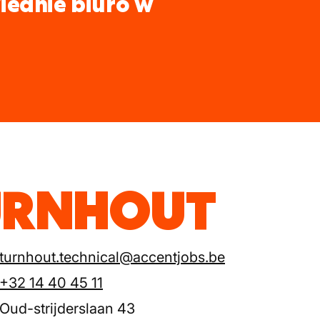
iednie biuro w
TURNHOUT
turnhout.technical@accentjobs.be
+32 14 40 45 11
Oud-strijderslaan 43