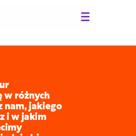
ur
ię w różnych
z nam, jakiego
 i w jakim
ecimy