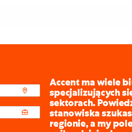
Accent ma wiele bi
specjalizujących s
sektorach. Powied
stanowiska szukasz
regionie, a my pol