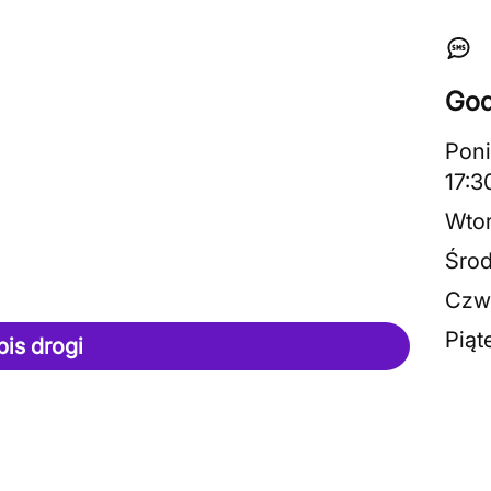
God
Poni
17:3
Wto
Śro
Czw
Piąt
pis drogi