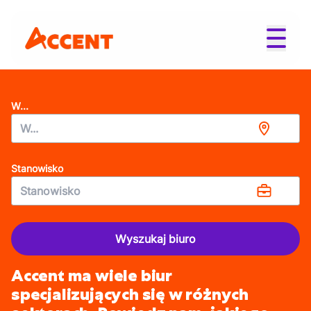
W...
Stanowisko
Wyszukaj biuro
Accent ma wiele biur
specjalizujących się w różnych