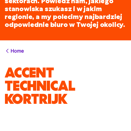
sektorach. Powiedz nam, jakiego
stanowiska szukasz i w jakim
regionie, a my polecimy najbardziej
odpowiednie biuro w Twojej okolicy.
Home
ACCENT
TECHNICAL
KORTRIJK