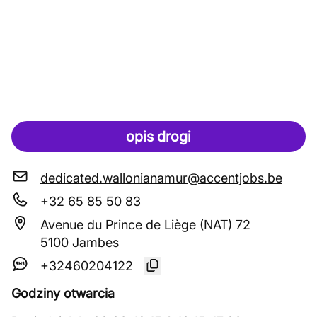
opis drogi
dedicated.wallonianamur@accentjobs.be
+32 65 85 50 83
Avenue du Prince de Liège (NAT) 72
5100 Jambes
+32460204122
Godziny otwarcia