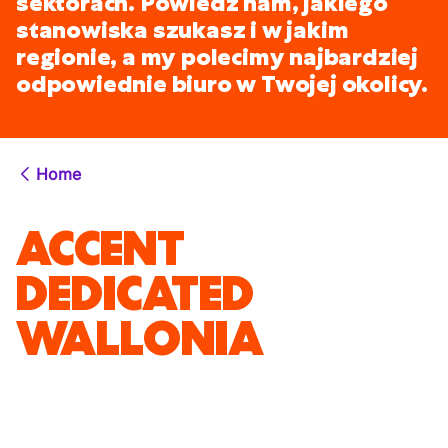
sektorach. Powiedz nam, jakiego
stanowiska szukasz i w jakim
regionie, a my polecimy najbardziej
odpowiednie biuro w Twojej okolicy.
Home
ACCENT
DEDICATED
WALLONIA