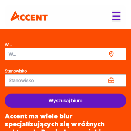
W...
Stanowisko
Wyszukaj biuro
Accent ma wiele biur
specjalizujących się w różnych