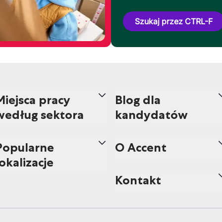
Szukaj przez CTRL-F
Miejsca pracy
Blog dla
według sektora
kandydatów
Popularne
O Accent
lokalizacje
Kontakt