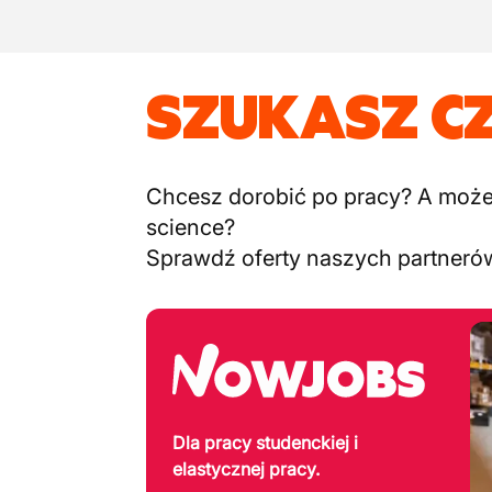
SZUKASZ C
Chcesz dorobić po pracy? A może c
science?
Sprawdź oferty naszych partneró
Dla pracy studenckiej i
elastycznej pracy.