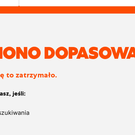
ZIONO DOPASOWA
ię to zatrzymało.
sz, jeśli:
szukiwania