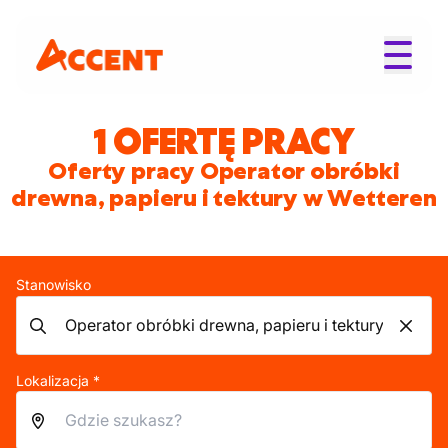
1 OFERTĘ PRACY
Oferty pracy Operator obróbki
drewna, papieru i tektury w Wetteren
Stanowisko
Lokalizacja *